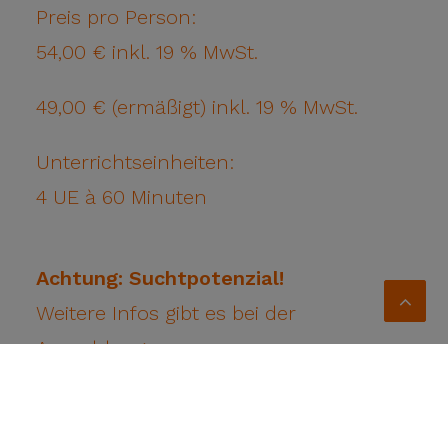
Preis pro Person:
54,00 € inkl. 19 % MwSt.
49,00 € (ermäßigt) inkl. 19 % MwSt.
Unterrichtseinheiten:
4 UE à 60 Minuten
Achtung: Suchtpotenzial!
Weitere Infos gibt es bei der
Anmeldung.