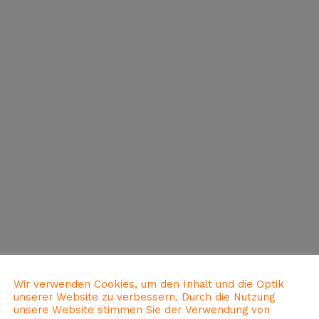
2 JAHRE I
Kindertanzen ab 2 Teil 1
Wir verwenden Cookies, um den Inhalt und die Optik
unserer Website zu verbessern. Durch die Nutzung
unsere Website stimmen Sie der Verwendung von