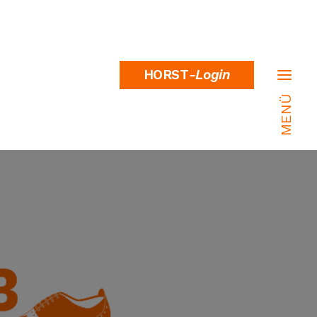
HORST
-Login
MENÜ