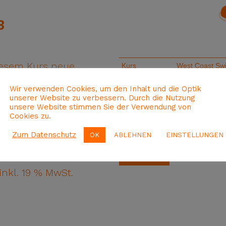
3
iesem Kurs neue
ramm. Dazu gibt
Wir verwenden Cookies, um den Inhalt und die Optik
unserer Website zu verbessern. Durch die Nutzung
st Swing noch
unsere Website stimmen Sie der Verwendung von
Cookies zu.
zur Musik passt.
Zum Datenschutz
OK
ABLEHNEN
EINSTELLUNGEN
MwSt.
inkl. 19 % MwSt.