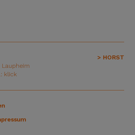
> HORST
1 Laupheim
: klick
en
mpressum