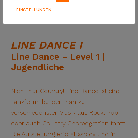
EINSTELLUNGEN
LINE DANCE I
Line Dance – Level 1 |
Jugendliche
Nicht nur Country! Line Dance ist eine
Tanzform, bei der man zu
verschiedenster Musik aus Rock, Pop
oder auch Country Choreografien tanzt.
Die Aufstellung erfolgt »solo« und in