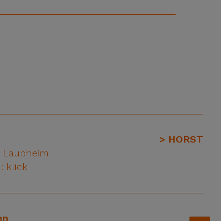
> HORST
1 Laupheim
: klick
en