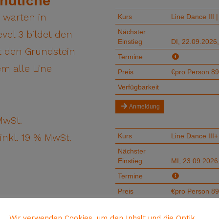
endliche
 warten in
vel 3 bildet den
t den Grundstein
em alle Line
MwSt.
inkl. 19 % MwSt.
n
Wir verwenden Cookies, um den Inhalt und die Optik