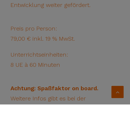
Entwicklung weiter gefördert.
Preis pro Person:
79,00 € inkl. 19 % MwSt.
Unterrichtseinheiten:
8 UE à 60 Minuten
Achtung: Spaßfaktor on board.
Weitere Infos gibt es bei der
Anmeldung.